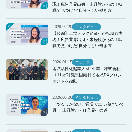
現！広告業界出身・未経験からのIT転
職で見つけた“自分らしい働き方”
2026.02.20
インタビュ…
【後編】上場テック企業への転籍も実
現！広告業界出身・未経験からのIT転
職で見つけた“自分らしい働き方”
2026.01.15
ニュース
地域活性化起業人×IT企業｜株式会社
LULLが沖縄県国頭村で地域DXプロジ
ェクトを始動
2025.06.26
インタビュ…
「やるしかない」覚悟で走り抜けた2ヶ
月──未経験からIT業界への道