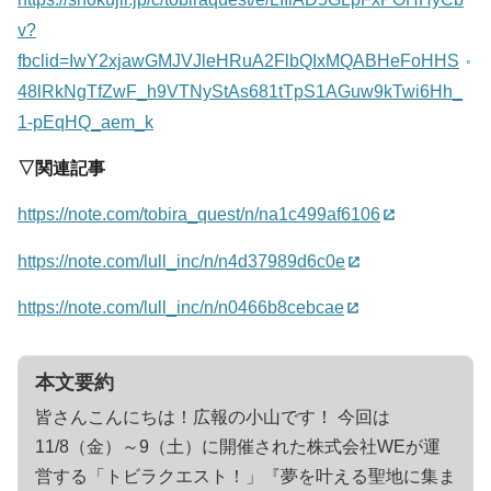
v?
fbclid=IwY2xjawGMJVJleHRuA2FlbQIxMQABHeFoHHS
48lRkNgTfZwF_h9VTNyStAs681tTpS1AGuw9kTwi6Hh_
1-pEqHQ_aem_k
▽関連記事
https://note.com/tobira_quest/n/na1c499af6106
https://note.com/lull_inc/n/n4d37989d6c0e
https://note.com/lull_inc/n/n0466b8cebcae
本文要約
皆さんこんにちは！広報の小山です！ 今回は
11/8（金）～9（土）に開催された株式会社WEが運
営する「トビラクエスト！」『夢を叶える聖地に集ま