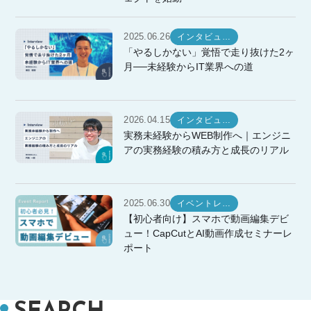
2025.06.26
インタビュ…
「やるしかない」覚悟で走り抜けた2ヶ
月──未経験からIT業界への道
2026.04.15
インタビュ…
実務未経験からWEB制作へ｜エンジニ
アの実務経験の積み方と成長のリアル
2025.06.30
イベントレ…
【初心者向け】スマホで動画編集デビ
ュー！CapCutとAI動画作成セミナーレ
ポート